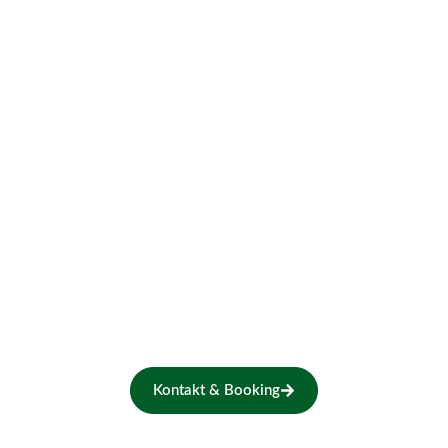
Skal vi spille for jer?
Book Søhøjlænderne til jeres næste
arrangement – vi lover musik, historier
og hyggelige stunder, som publikum vil
huske længe.
Kontakt & Booking