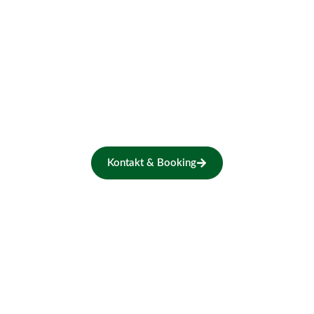
Skal vi spille for jer?
Book Søhøjlænderne til jeres næste
arrangement – vi lover musik, historier
og hyggelige stunder, som publikum vil
huske længe.
Kontakt & Booking