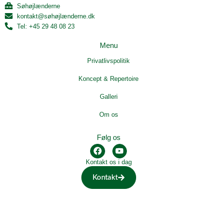
Søhøjlænderne
kontakt@søhøjlænderne.dk
Tel: +45 29 48 08 23
Menu
Privatlivspolitik
Koncept & Repertoire
Galleri
Om os
Følg os
F
Y
a
o
Kontakt os i dag
c
u
e
t
Kontakt
b
u
o
b
o
e
k